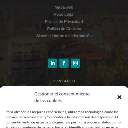
Mapa web
Aviso Legal
Política de Privacidad
Política de Cookies
Sistema interno de información
CONTACTO
sandra@larrazinmobiliaria.es
Gestionar el consentimiento
de las cookies
Para ofrecer las mejores experiencias, utilizamos tecnologías como las
678 44 21 49 · 948 37 07 90
cookies para almacenar y/o acceder a la información del dispositivo. El
consentimiento de estas tecnologías nos permitirá procesar datos como
el comportamiento de navegación o las identificaciones únicas en este
Paseo Santxiki 2.1º.