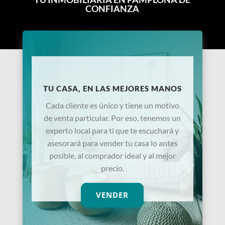
CONFIANZA
TU CASA, EN LAS MEJORES MANOS
Cada cliente es único y tiene un motivo
de venta particular. Por eso, tenemos un
experto local para ti que te escuchará y
asesorará para vender tu casa lo antes
posible, al comprador ideal y al mejor
precio.
VENDER