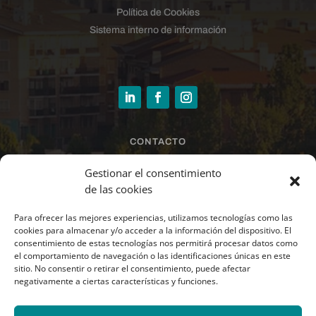
Política de Cookies
Sistema interno de información
CONTACTO
sandra@larrazinmobiliaria.es
Gestionar el consentimiento
de las cookies
Para ofrecer las mejores experiencias, utilizamos tecnologías como las
678 44 21 49 · 948 37 07 90
cookies para almacenar y/o acceder a la información del dispositivo. El
consentimiento de estas tecnologías nos permitirá procesar datos como
el comportamiento de navegación o las identificaciones únicas en este
Paseo Santxiki 2.1º.
sitio. No consentir o retirar el consentimiento, puede afectar
Oficina L.1.6.
negativamente a ciertas características y funciones.
31192 Mutilva (Navarra)