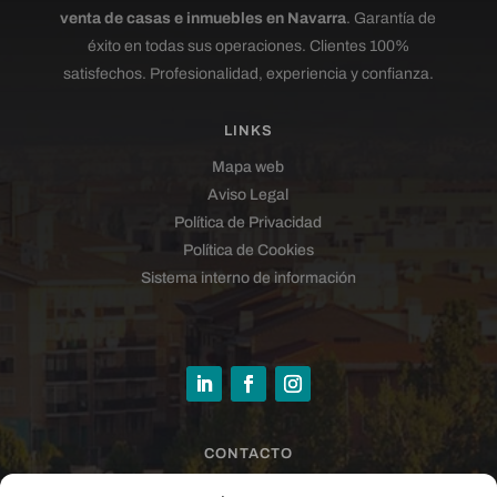
venta de casas e inmuebles en Navarra
. Garantía de
éxito en todas sus operaciones. Clientes 100%
satisfechos. Profesionalidad, experiencia y confianza.
LINKS
Mapa web
Aviso Legal
Política de Privacidad
Política de Cookies
Sistema interno de información
CONTACTO
sandra@larrazinmobiliaria.es