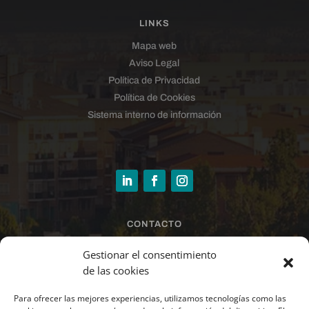
LINKS
Mapa web
Aviso Legal
Política de Privacidad
Política de Cookies
Sistema interno de información
CONTACTO
sandra@larrazinmobiliaria.es
Gestionar el consentimiento
de las cookies
Para ofrecer las mejores experiencias, utilizamos tecnologías como las
678 44 21 49 · 948 37 07 90